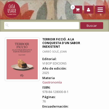
0
TERROIR FICCIÓ. A LA
CONQUESTA D'UN SABOR
INEXISTENT
CARBÓ SOLÉ, JOAN
Editorial:
VI BOP EDICIONS
Año de edición:
2025
Materia
Gastronomía
ISBN:
978-84-128000-8-1
Páginas:
76
Encuadernación: