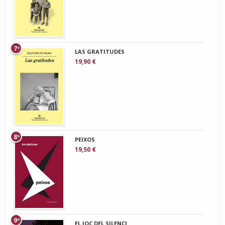
7º
LAS GRATITUDES
19,90 €
8º
PEIXOS
19,50 €
9º
EL JOC DEL SILENCI