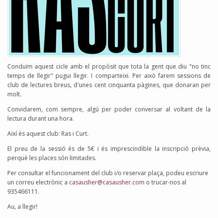
Conduïm aquest cicle amb el propòsit que tota la gent que diu "no tinc
temps de llegir" pugui llegir. I comparteixi. Per això farem sessions de
club de lectures breus, d'unes cent cinquanta pàgines, que donaran per
molt.
Convidarem, com sempre, algú per poder conversar al voltant de la
lectura durant una hora.
Així és aquest club: Ras i Curt.
El preu de la sessió és de 5€ i és imprescindible la inscripció prèvia,
perquè les places són limitades.
Per consultar el funcionament del club i/o reservar plaça, podeu escriure
un correu electrònic a
casausher@casausher.com
o trucar-nos al
935466111.
Au, a llegir!