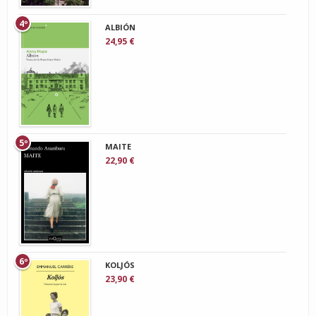
4º
ALBIÓN
24,95 €
5º
MAITE
22,90 €
6º
KOLJÓS
23,90 €