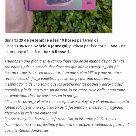
dimarts
29 de setembre a les 19 hores
parlarem del
llibre
ZORRA
de
Gabriela Jauregui
, publicat per l'editorial
Lava
. Ens
acompanyarà l'editor,
Adrià Rossell
.
Aislados en una granja en el campo (huyendo de un mundo de pandemias
constantes y de un pasado de adicciones que aún los persigue), Ella y Él
buscan reconstruirse en una naturaleza que creían idílica y que pronto se
revela hostil. Un frágil equilibrio que se rompe por una doble visita
inesperada: la de una zorra que los acecha por las noches y devora a sus
animales, y la de una joven sin pasado, la Visitante, cuyo brillo inquietante
enciende toda clase de tensiones en la pareja.
Allí donde converge el mito con el suspense psicológico y el relato íntimo, esta
fábula salvaje es una exploración de la fascinación, el deseo, la fragilidad
afectiva y la violencia emocional.
En este triángulo obsesivo que forman Ella, la Visitante y la Zorra, las
fronteras entre cuerpo, instinto y fantasía se rompen, revelando la ferocidad
que intentamos domesticar.