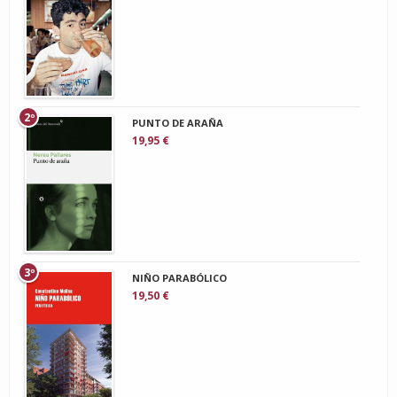
2º
PUNTO DE ARAÑA
19,95 €
3º
NIÑO PARABÓLICO
19,50 €