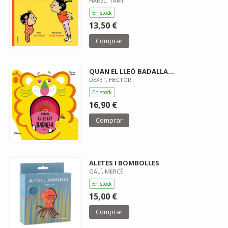
HAREL, TAMI
En stock
13,50 €
Comprar
QUAN EL LLEÓ BADALLA…
DEXET, HECTOR
En stock
16,90 €
Comprar
ALETES I BOMBOLLES
GALÍ, MERCÈ
En stock
15,00 €
Comprar