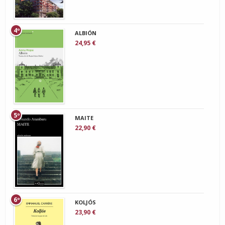
4º
ALBIÓN
24,95 €
5º
MAITE
22,90 €
6º
KOLJÓS
23,90 €