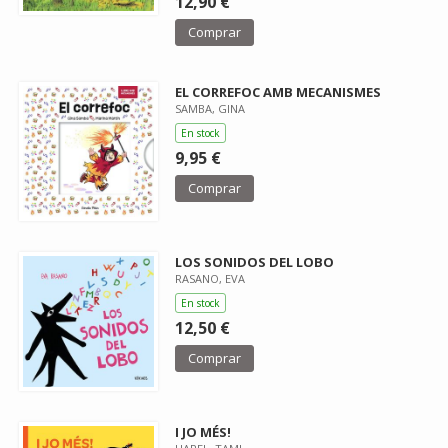
12,90 €
Comprar
EL CORREFOC AMB MECANISMES
SAMBA, GINA
En stock
9,95 €
Comprar
LOS SONIDOS DEL LOBO
RASANO, EVA
En stock
12,50 €
Comprar
I JO MÉS!