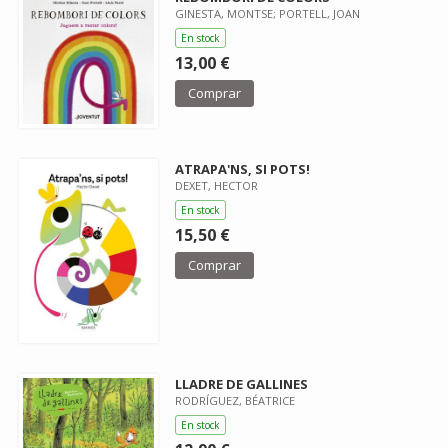
GINESTA, MONTSE; PORTELL, JOAN
En stock
13,00 €
Comprar
ATRAPA'NS, SI POTS!
DEXET, HECTOR
En stock
15,50 €
Comprar
LLADRE DE GALLINES
RODRÍGUEZ, BÉATRICE
En stock