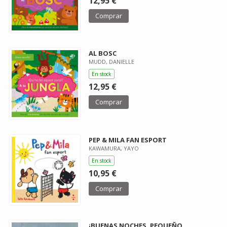
12,95 €
Comprar
AL BOSC
MUDD, DANIELLE
En stock
12,95 €
Comprar
PEP & MILA FAN ESPORT
KAWAMURA, YAYO
En stock
10,95 €
Comprar
¡BUENAS NOCHES, PEQUEÑO