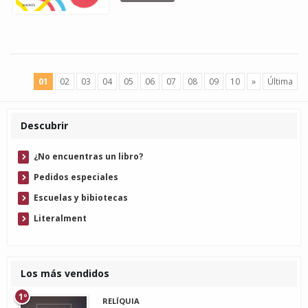
01
02
03
04
05
06
07
08
09
10
»
Última
Descubrir
¿No encuentras un libro?
Pedidos especiales
Escuelas y bibiotecas
Literalment
Los más vendidos
1º
RELÍQUIA