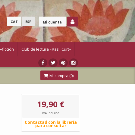
o
CAT
ESP
Mi cuenta
-ficción
Club de lectura «Ras i Curt»
Mi compra (
0
)
19,90 €
IVA incluido
Contactad con la librería
para consultar