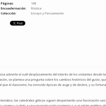
Páginas:
168
Encuadernación:
Rústica
Colección:
Ensayo y Pensamiento
Azúa advierte el sutil desplazamiento del interés de los visitantes desde la
vación, se plantea una pregunta sobre los cambios históricos del gusto, q
igual que el clasicismo, ha conocido épocas de auge y de declive, y su fortu
temático, las catedrales góticas siguen despertando una fascinación ca
u origen y cuánto a una reconstrucción posterior o a un relato estético al