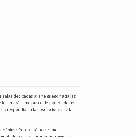
s salas dedicadas al arte griego hacia las
ue le servirá como punto de partida de una
na ha respondido a las oscilaciones de la
si unánime. Pero ¿qué admiramos
imentado por restauraciones, revivals y