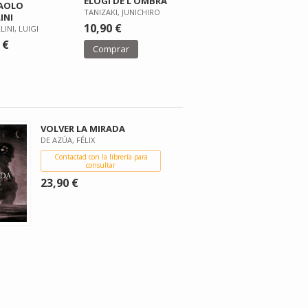
ELOGI DE L'OMBRA
PAOLO
TANIZAKI, JUNICHIRO
INI
10,90 €
INI, LUIGI
 €
Comprar
VOLVER LA MIRADA
DE AZÚA, FÉLIX
Contactad con la librería para
consultar
23,90 €