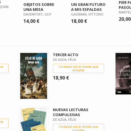
S
PIER 
UN GRAN FUTURO
OBJETOS SOBRE
JOAN;
PASOL
A MIS ESPALDAS
UNA MESA
MARTELL
GASSMAN, VITTORIO
DAVENPORT, GUY
20,00
18,00 €
14,00 €
TERCER ACTO
DE AZÚA, FÉLIX
ara
Contactad con la librería para
consultar
18,90 €
NUEVAS LECTURAS
COMPULSIVAS
DE AZÚA, FÉLIX
ara
Contactad con la librería para
consultar