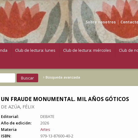
Sobre nosotros
Contact
enda
Club de lectura: lunes
Club de lectura: miércoles
Club de no
Búsqueda avanzada
UN FRAUDE MONUMENTAL. MIL AÑOS GÓTICOS
DE AZÚA, FÉLIX
Editorial:
DEBATE
Año de edición:
2026
Materia
Artes
ISBN:
979-13-87600-40-2