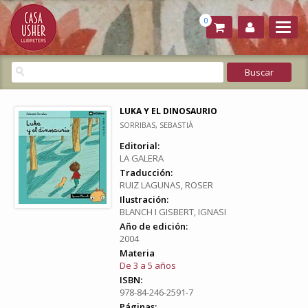
0
LUKA Y EL DINOSAURIO
SORRIBAS, SEBASTIÀ
Editorial:
LA GALERA
Traducción:
RUIZ LAGUNAS, ROSER
Ilustración:
BLANCH I GISBERT, IGNASI
Año de edición:
2004
Materia
De 3 a 5 años
ISBN:
978-84-246-2591-7
Páginas: