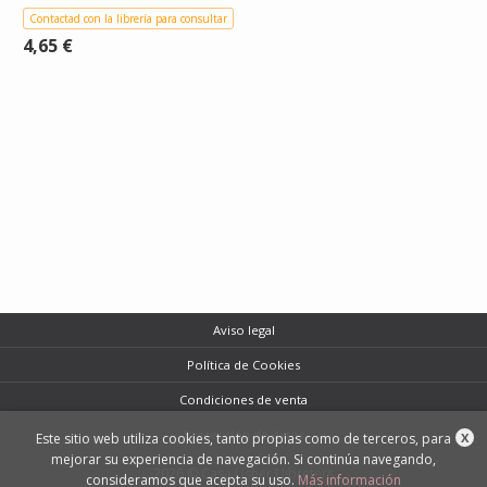
Contactad con la librería para consultar
4,65 €
Aviso legal
Política de Cookies
Condiciones de venta
Protección de datos
Este sitio web utiliza cookies, tanto propias como de terceros, para
X
mejorar su experiencia de navegación. Si continúa navegando,
2026 © Casa Usher Llibreters
consideramos que acepta su uso.
Más información