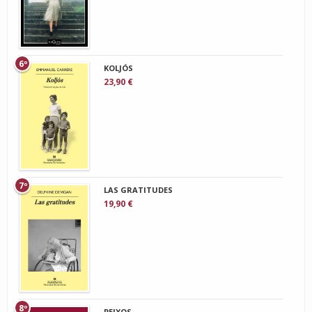
6º
KOLJÓS
23,90 €
7º
LAS GRATITUDES
19,90 €
8º
PEIXOS