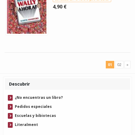
4,90 €
01
02
»
Descubrir
¿No encuentras un libro?
Pedidos especiales
Escuelas y bibiotecas
Literalment