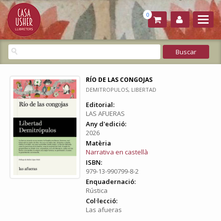
0
RÍO DE LAS CONGOJAS
DEMITROPULOS, LIBERTAD
Editorial:
LAS AFUERAS
Any d'edició:
2026
Matèria
Narrativa en castellà
ISBN:
979-13-990799-8-2
Enquadernació:
Rústica
Col·lecció:
Las afueras