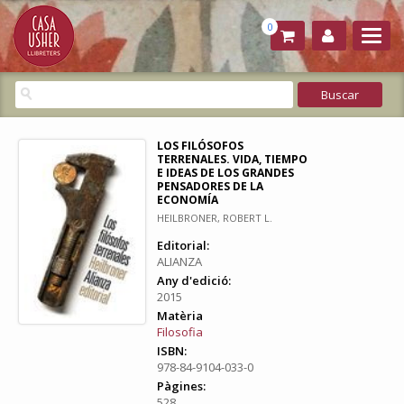
0
LOS FILÓSOFOS
TERRENALES. VIDA, TIEMPO
E IDEAS DE LOS GRANDES
PENSADORES DE LA
ECONOMÍA
HEILBRONER, ROBERT L.
Editorial:
ALIANZA
Any d'edició:
2015
Matèria
Filosofia
ISBN:
978-84-9104-033-0
Pàgines:
528