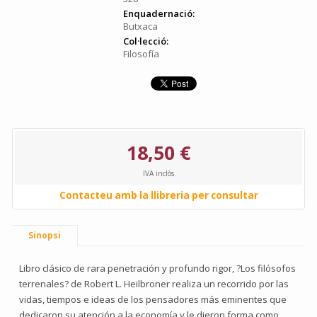
Enquadernació:
Butxaca
Col·lecció:
Filosofía
18,50 €
IVA inclòs
Contacteu amb la llibreria per consultar
Sinopsi
Libro clásico de rara penetración y profundo rigor, ?Los filósofos
terrenales? de Robert L. Heilbroner realiza un recorrido por las
vidas, tiempos e ideas de los pensadores más eminentes que
dedicaron su atención a la economía y le dieron forma como