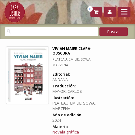
0
VIVIAN MAIER CLARA-
OBSCURA
PLATEAU, EMILIE; SOWA,
MARZENA
Editorial:
ANDANA
Traducción:
MAYOR, CARLOS
Ilustración:
PLATEAU, EMILIE; SOWA,
MARZENA
Año de edición:
2024
Materia
Novela gráfica