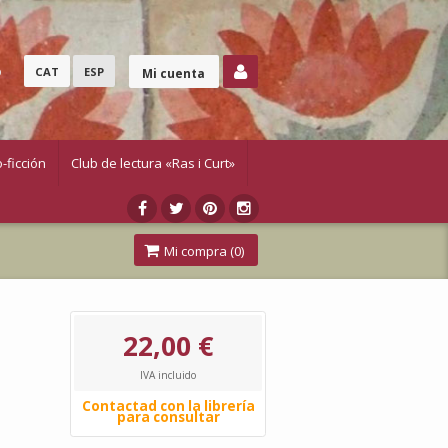
o
CAT
ESP
Mi cuenta
-ficción
Club de lectura «Ras i Curt»
Mi compra (
0
)
22,00 €
IVA incluido
Contactad con la librería
para consultar