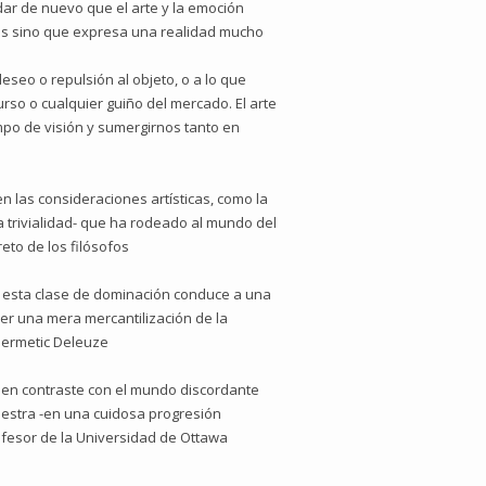
dar de nuevo que el arte y la emoción
as sino que expresa una realidad mucho
deseo o repulsión al objeto, o a lo que
rso o cualquier guiño del mercado. El arte
mpo de visión y sumergirnos tanto en
 las consideraciones artísticas, como la
la trivialidad- que ha rodeado al mundo del
reto de los filósofos
e, esta clase de dominación conduce a una
ser una mera mercantilización de la
 Hermetic Deleuze
te en contraste con el mundo discordante
 muestra -en una cuidosa progresión
rofesor de la Universidad de Ottawa