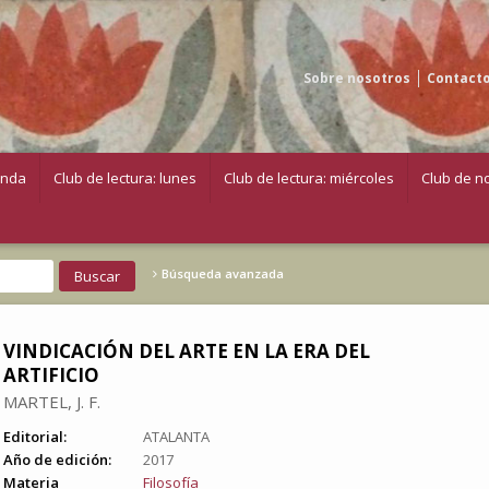
Sobre nosotros
Contact
enda
Club de lectura: lunes
Club de lectura: miércoles
Club de no
Búsqueda avanzada
VINDICACIÓN DEL ARTE EN LA ERA DEL
ARTIFICIO
MARTEL, J. F.
Editorial:
ATALANTA
Año de edición:
2017
Materia
Filosofía