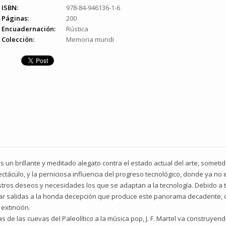
ISBN:
978-84-946136-1-6
Páginas:
200
Encuadernación:
Rústica
Colección:
Memoria mundi
o es un brillante y meditado alegato contra el estado actual del arte, somet
táculo, y la perniciosa influencia del progreso tecnológico, donde ya no e
ros deseos y necesidades los que se adaptan a la tecnología. Debido a to
ar salidas a la honda decepción que produce este panorama decadente, q
extinción.
de las cuevas del Paleolítico a la música pop, J. F. Martel va construyen