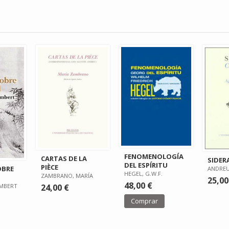
FENOMENOLOGÍA
CARTAS DE LA
SIDER
DEL ESPÍRITU
PIÈCE
OBRE
ANDREU
HEGEL, G.W.F.
ZAMBRANO, MARÍA
25,00
48,00 €
MBERT
24,00 €
Comprar