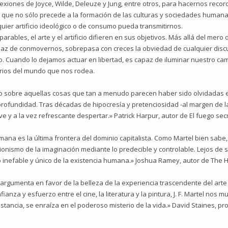
lexiones de Joyce, Wilde, Deleuze y Jung, entre otros, para hacernos recor
que no sólo precede a la formación de las culturas y sociedades human
ier artificio ideológico o de consumo pueda transmitirnos.
ables, el arte y el artificio difieren en sus objetivos. Más allá del mero 
apaz de conmovernos, sobrepasa con creces la obviedad de cualquier discu
o. Cuando lo dejamos actuar en libertad, es capaz de iluminar nuestro ca
erios del mundo que nos rodea.
io sobre aquellas cosas que tan a menudo parecen haber sido olvidadas en
a profundidad. Tras décadas de hipocresía y pretenciosidad -al margen de 
rave y a la vez refrescante despertar.» Patrick Harpur, autor de El fuego sec
ana es la última frontera del dominio capitalista. Como Martel bien sab
onismo de la imaginación mediante lo predecible y controlable. Lejos de 
 lo inefable y único de la existencia humana.» Joshua Ramey, autor de The
cio argumenta en favor de la belleza de la experiencia trascendente del ar
anza y esfuerzo entre el cine, la literatura y la pintura, J. F. Martel nos
stancia, se enraíza en el poderoso misterio de la vida.» David Staines, p