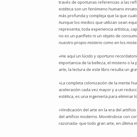
través de oportunas referencias a las ref
estética son un fenómeno humano innato 
más profunda y compleja que la que cualqu
Aunque los medios que utilizan sean equipar
representa, toda experiencia artística, c
no es un panfleto ni un objeto de consum
nuestro propio misterio como en los mist
«He aquí un lúcido y oportuno recordator
importancia de la belleza, el misterio o l
arte, la lectura de este libro resulta un g
«La completa colonización de la mente hum
aceleración cada vez mayor y a un reducci
estética, es una ingeniería para eliminar
«Vindicación del arte en la era del artifi
del artificio moderno. Moviéndose con confi
razonada- que todo gran arte, en última in