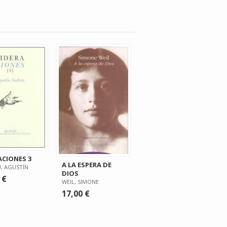
ACIONES 3
A LA ESPERA DE
, AGUSTÍN
DIOS
 €
WEIL, SIMONE
17,00 €