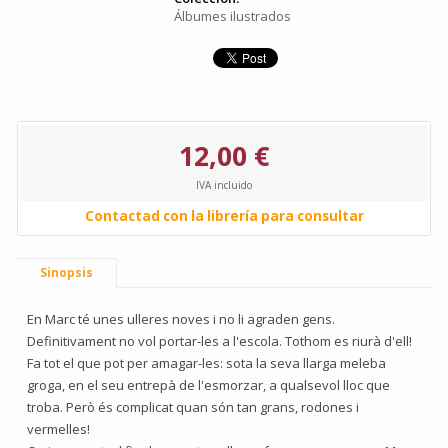
Álbumes ilustrados
12,00 €
IVA incluido
Contactad con la librería para consultar
Sinopsis
En Marc té unes ulleres noves i no li agraden gens.
Definitivament no vol portar-les a l'escola. Tothom es riurà d'ell!
Fa tot el que pot per amagar-les: sota la seva llarga meleba
groga, en el seu entrepà de l'esmorzar, a qualsevol lloc que
troba. Però és complicat quan són tan grans, rodones i
vermelles!