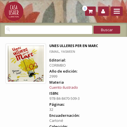
0
UNES ULLERES PER EN MARC
ISMAIL, YASMEEN
Editorial:
CORIMBO
Año de edición:
2999
Materia
Cuento ilustrado
ISBN:
978-84-8470-509-3
Páginas:
32
Encuadernación:
Cartoné
Colección: