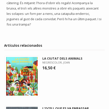
càtering. És mitjanit: l'hora d'obrir els regals! Acompanya la
bruixa, el trol i els altres monstres a obrir els paquets aixecant
les solapes: un forn per a nens, una catapulta enderroc,
joguines al gust de cada convidat. Però hi ha un últim paquet. I si
fos una trampa?
Artículos relacionados
LA CIUTAT DELS ANIMALS
NEGRESCOLOR, JOAN
16,50 €
L'OCELL QUE ES VA EMPASSAR