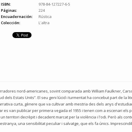
ISBN:
978-84-127227-6-5
Páginas:
224
Encuadernación:
Rústica
Colección:
L'altra
rradores nord-americanes, sovint comparada amb William Faulkner, Carso
d dels Estats Units”. El seu geni lúcid i turmentat ha concebut part de la l
rativa curta, gènere que va cultivar amb mestria des dels anys d'estudiant 
ar es van publicar per primera vegada el 1955 i tenen com a escenari els po
n territori decrèpit i decadent marcat per la violència i l'odi. Però als con
estranya, una sensibilitat peculiar i salvatge, que els fa únics. Imprescindi