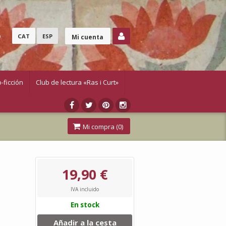
o
CAT
ESP
Mi cuenta
-ficción
Club de lectura «Ras i Curt»
Mi compra (
0
)
19,90 €
IVA incluido
En stock
Añadir a la cesta