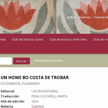
Sobre nosotros
Contact
enda
Club de lectura: lunes
Club de lectura: miércoles
Club de no
Búsqueda avanzada
UN HOME BO COSTA DE TROBAR
O'CONNOR, FLANNERY
Editorial:
L'ALTRA EDITORIAL
Traducción:
PERA I CUCURELL, MARTA
Año de edición:
2024
Materia
Cuentos