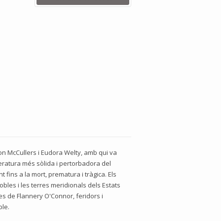
n McCullers i Eudora Welty, amb qui va
iteratura més sòlida i pertorbadora del
fins a la mort, prematura i tràgica. Els
bles i les terres meridionals dels Estats
tes de Flannery O'Connor, feridors i
ble.