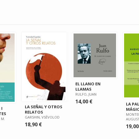
EL LLANO EN
LLAMAS
RULFO, JUAN
14,00 €
LA PA
LA SEÑAL Y OTROS
 I
MÁGI
RELATOS
TES
MONTE
GARSHIN, VSÉVOLOD
 M.
AUGUS
18,90 €
19,00