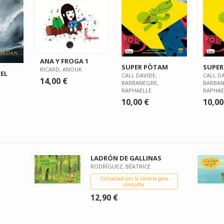
ANA Y FROGA 1
SUPER PÒTAM
SUPE
RICARD, ANOUK
DEL
CALI, DAVIDE;
CALI, D
14,00 €
BARBANEGRE,
BARBAN
RAPHAELLE
RAPHAE
10,00 €
10,00
LADRÓN DE GALLINAS
RODRÍGUEZ, BÉATRICE
Contactad con la librería para
consultar
12,90 €