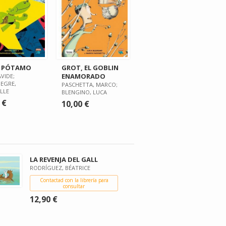
R PÓTAMO
GROT, EL GOBLIN
ENAMORADO
AVIDE;
EGRE,
PASCHETTA, MARCO;
LLE
BLENGINO, LUCA
 €
10,00 €
LA REVENJA DEL GALL
RODRÍGUEZ, BÉATRICE
Contactad con la librería para
consultar
12,90 €