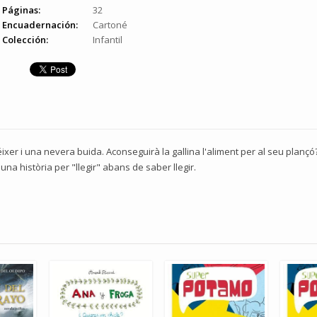
Páginas:
32
Encuadernación:
Cartoné
Colección:
Infantil
xer i una nevera buida. Aconseguirà la gallina l'aliment per al seu plançó?
na història per "llegir" abans de saber llegir.