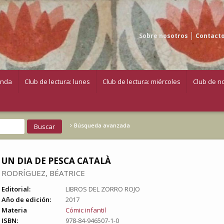
Sobre nosotros
Contact
enda
Club de lectura: lunes
Club de lectura: miércoles
Club de no
Búsqueda avanzada
UN DIA DE PESCA CATALÀ
RODRÍGUEZ, BÉATRICE
Editorial:
LIBROS DEL ZORRO ROJO
Año de edición:
2017
Materia
Cómic infantil
ISBN:
978-84-946507-1-0