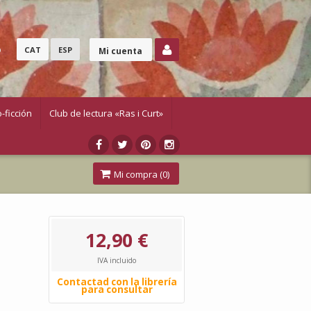
o
CAT
ESP
Mi cuenta
-ficción
Club de lectura «Ras i Curt»
Mi compra (
0
)
12,90 €
IVA incluido
Contactad con la librería
para consultar