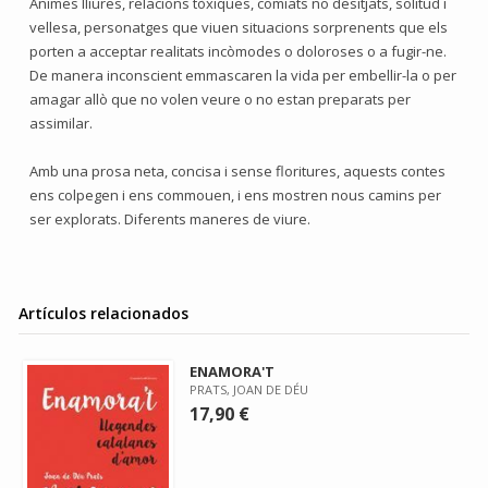
Ànimes lliures, relacions tòxiques, comiats no desitjats, solitud i
vellesa, personatges que viuen situacions sorprenents que els
porten a acceptar realitats incòmodes o doloroses o a fugir-ne.
De manera inconscient emmascaren la vida per embellir-la o per
amagar allò que no volen veure o no estan preparats per
assimilar.
Amb una prosa neta, concisa i sense floritures, aquests contes
ens colpegen i ens commouen, i ens mostren nous camins per
ser explorats. Diferents maneres de viure.
Artículos relacionados
ENAMORA'T
PRATS, JOAN DE DÉU
17,90 €