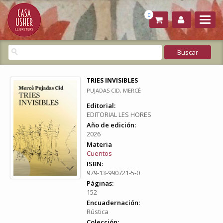
0
TRIES INVISIBLES
PUJADAS CID, MERCÈ
Editorial:
EDITORIAL LES HORES
Año de edición:
2026
Materia
Cuentos
ISBN:
979-13-990721-5-0
Páginas:
152
Encuadernación:
Rústica
Colección: