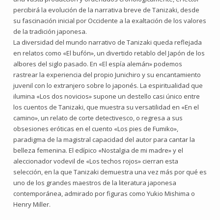
percibirá la evolución de la narrativa breve de Tanizaki, desde
su fascinación inicial por Occidente a la exaltación de los valores
de la tradición japonesa.
La diversidad del mundo narrativo de Tanizaki queda reflejada
en relatos como «El bufón», un divertido retablo del Japón de los
albores del siglo pasado. En «El espía alemán» podemos
rastrear la experiencia del propio Junichiro y su encantamiento
juvenil con lo extranjero sobre lo japonés. La espiritualidad que
ilumina «Los dos novicios» supone un destello casi único entre
los cuentos de Tanizaki, que muestra su versatilidad en «En el
camino», un relato de corte detectivesco, o regresa a sus
obsesiones eróticas en el cuento «Los pies de Fumiko»,
paradigma de la magistral capacidad del autor para cantar la
belleza femenina. El edípico «Nostalgia de mi madre» y el
aleccionador vodevil de «Los techos rojos» cierran esta
selección, en la que Tanizaki demuestra una vez más por qué es
uno de los grandes maestros de la literatura japonesa
contemporánea, admirado por figuras como Yukio Mishima o
Henry Miller.