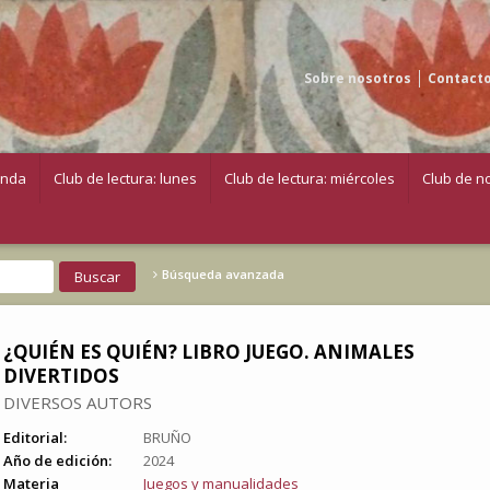
Sobre nosotros
Contact
enda
Club de lectura: lunes
Club de lectura: miércoles
Club de no
Búsqueda avanzada
¿QUIÉN ES QUIÉN? LIBRO JUEGO. ANIMALES
DIVERTIDOS
DIVERSOS AUTORS
Editorial:
BRUÑO
Año de edición:
2024
Materia
Juegos y manualidades