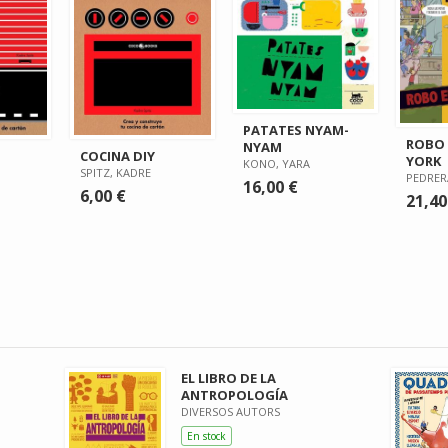
PATATES NYAM-
ROBO 
NYAM
COCINA DIY
YORK
KONO, YARA
SPITZ, KADRE
PEDRER
16,00 €
6,00 €
21,40
EL LIBRO DE LA
ANTROPOLOGÍA
DIVERSOS AUTORS
En stock