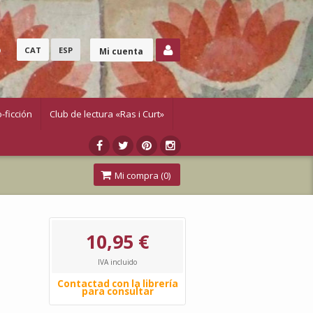
o
CAT
ESP
Mi cuenta
-ficción
Club de lectura «Ras i Curt»
Mi compra (
0
)
10,95 €
IVA incluido
Contactad con la librería
para consultar