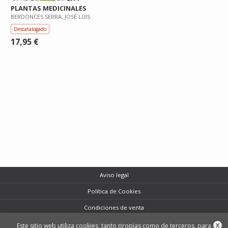
PLANTAS MEDICINALES
BERDONCES SERRA, JOSÉ LUIS
Descatalogado
17,95 €
Aviso legal
Política de Cookies
Condiciones de venta
Protección de datos
Este sitio web utiliza cookies, tanto propias como de terceros, para
X