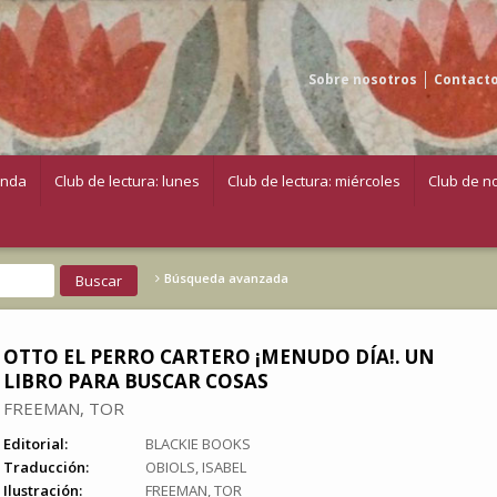
Sobre nosotros
Contact
enda
Club de lectura: lunes
Club de lectura: miércoles
Club de no
Búsqueda avanzada
OTTO EL PERRO CARTERO ¡MENUDO DÍA!. UN
LIBRO PARA BUSCAR COSAS
FREEMAN, TOR
Editorial:
BLACKIE BOOKS
Traducción:
OBIOLS, ISABEL
Ilustración:
FREEMAN, TOR