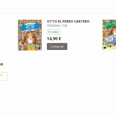
OTTO EL PERRO CARTERO
FREEMAN, TOR
En stock
14,90 €
Comprar
OR
ara