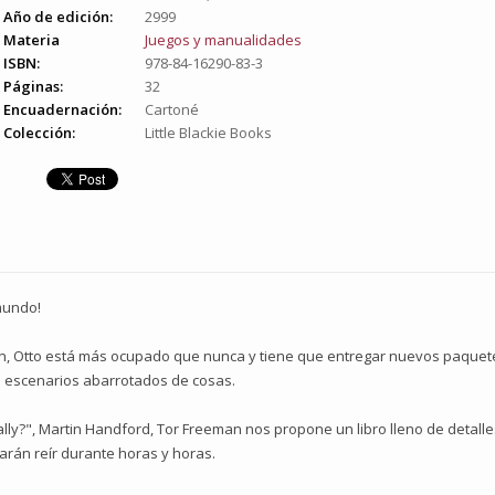
Año de edición:
2999
Materia
Juegos y manualidades
ISBN:
978-84-16290-83-3
Páginas:
32
Encuadernación:
Cartoné
Colección:
Little Blackie Books
mundo!
n, Otto está más ocupado que nunca y tiene que entregar nuevos paquetes
os escenarios abarrotados de cosas.
y?", Martin Handford, Tor Freeman nos propone un libro lleno de detalle
arán reír durante horas y horas.