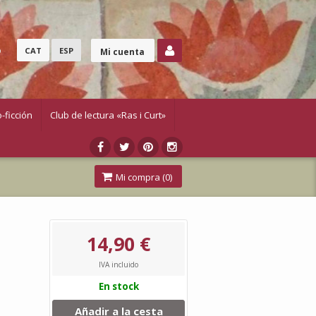
o
CAT
ESP
Mi cuenta
-ficción
Club de lectura «Ras i Curt»
Mi compra (
0
)
14,90 €
IVA incluido
En stock
Añadir a la cesta