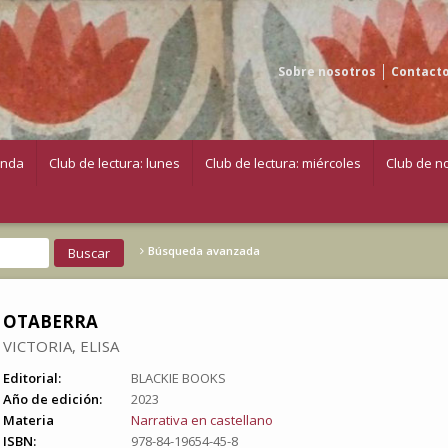
Sobre nosotros
Contact
enda
Club de lectura: lunes
Club de lectura: miércoles
Club de no
Búsqueda avanzada
OTABERRA
VICTORIA, ELISA
Editorial:
BLACKIE BOOKS
Año de edición:
2023
Materia
Narrativa en castellano
ISBN:
978-84-19654-45-8