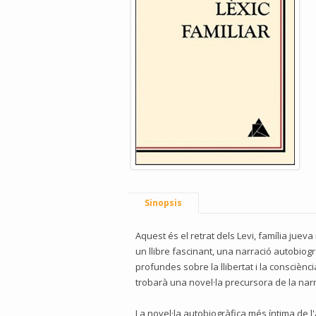
Sinopsis
Aquest és el retrat dels Levi, família jueva 
un llibre fascinant, una narració autobiogr
profundes sobre la llibertat i la consciènci
trobarà una novel·la precursora de la narrati
La novel·la autobiogràfica més íntima de l'