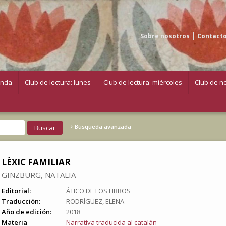
Sobre nosotros
Contact
enda
Club de lectura: lunes
Club de lectura: miércoles
Club de no
Búsqueda avanzada
LÈXIC FAMILIAR
GINZBURG, NATALIA
Editorial:
ÁTICO DE LOS LIBROS
Traducción:
RODRÍGUEZ, ELENA
Año de edición:
2018
Materia
Narrativa traducida al catalán