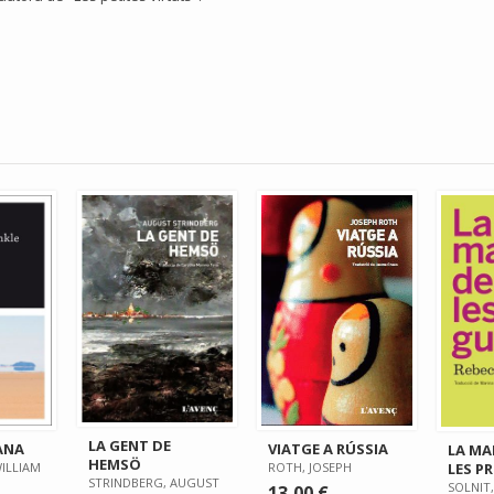
LA GENT DE
ANA
VIATGE A RÚSSIA
LA MA
HEMSÖ
LES P
ILLIAM
ROTH, JOSEPH
STRINDBERG, AUGUST
SOLNIT
13,00 €