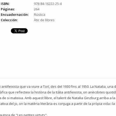
ISBN:
978-84-16222-25-4
Páginas:
264
Encuadernación:
Rústica
Colección:
Àtic de llibres
i antifeixista que va viure a Torí, des del 1930 fins al 1950. La Natalia, una 
àfica que reflecteix la història de la Itàlia antifeixista, on anècdotes quo
a de si mateixa. Amb aquest llibre, el talent de Natalia Ginzburg arriba a la 
va del jo, on la matèria literària es conjuga a partir de la pròpia vida i la 
autora de "Les petites virtuts".