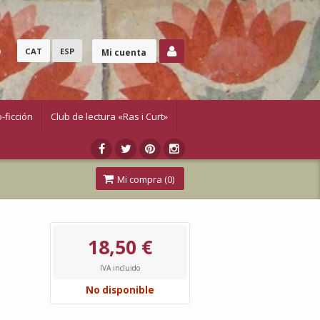
o
CAT
ESP
Mi cuenta
-ficción
Club de lectura «Ras i Curt»
Mi compra (
0
)
18,50 €
IVA incluido
No disponible