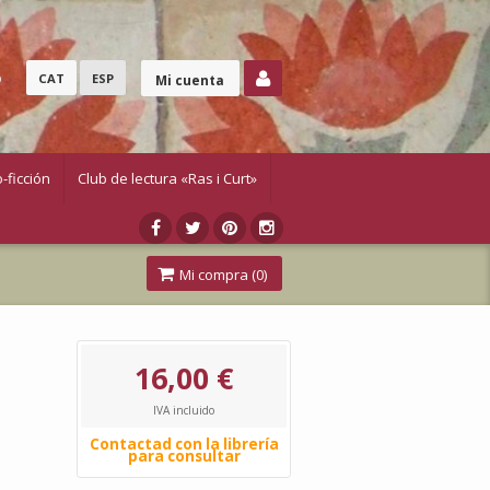
o
CAT
ESP
Mi cuenta
-ficción
Club de lectura «Ras i Curt»
Mi compra (
0
)
16,00 €
IVA incluido
Contactad con la librería
para consultar