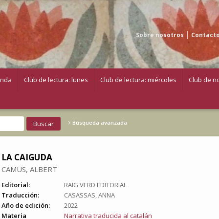
Sobre nosotros
Contact
enda
Club de lectura: lunes
Club de lectura: miércoles
Club de no
Búsqueda avanzada
LA CAIGUDA
CAMUS, ALBERT
Editorial:
RAIG VERD EDITORIAL
Traducción:
CASASSAS, ANNA
Año de edición:
2022
Materia
Narrativa traducida al catalán