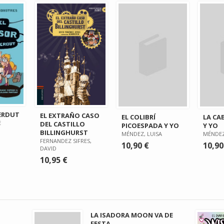
PERDUT
EL EXTRAÑO CASO
EL COLIBRÍ
LA CA
E
DEL CASTILLO
PICOESPADA Y YO
Y YO
BILLINGHURST
MÉNDEZ, LUISA
MÉNDEZ
FERNANDEZ SIFRES,
10,90 €
10,90
DAVID
10,95 €
LA ISADORA MOON VA DE
FESTA