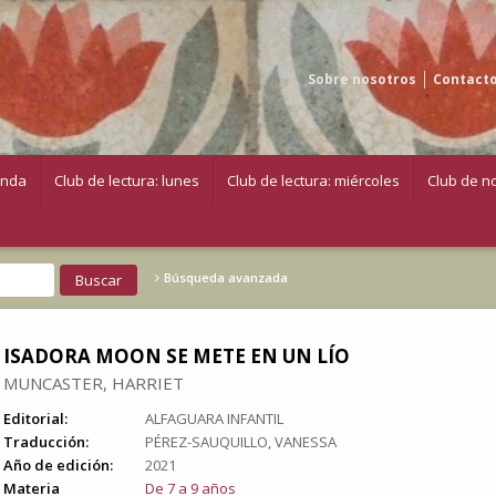
Sobre nosotros
Contact
enda
Club de lectura: lunes
Club de lectura: miércoles
Club de no
Búsqueda avanzada
ISADORA MOON SE METE EN UN LÍO
MUNCASTER, HARRIET
Editorial:
ALFAGUARA INFANTIL
Traducción:
PÉREZ-SAUQUILLO, VANESSA
Año de edición:
2021
Materia
De 7 a 9 años