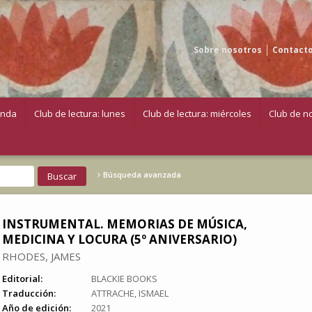
Sobre nosotros
Contact
enda
Club de lectura: lunes
Club de lectura: miércoles
Club de no
Búsqueda avanzada
INSTRUMENTAL. MEMORIAS DE MÚSICA,
MEDICINA Y LOCURA (5º ANIVERSARIO)
RHODES, JAMES
Editorial:
BLACKIE BOOKS
Traducción:
ATTRACHE, ISMAEL
Año de edición:
2021