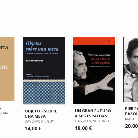
S
PIER 
UN GRAN FUTURO
OBJETOS SOBRE
JOAN;
PASOL
A MIS ESPALDAS
UNA MESA
MARTELL
GASSMAN, VITTORIO
DAVENPORT, GUY
20,00
18,00 €
14,00 €