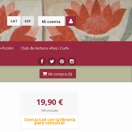
o
CAT
ESP
Mi cuenta
-ficción
Club de lectura «Ras i Curt»
Mi compra (
0
)
19,90 €
IVA incluido
Contactad con la librería
para consultar