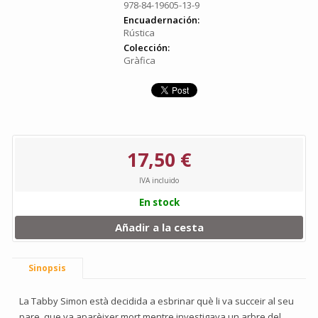
978-84-19605-13-9
Encuadernación:
Rústica
Colección:
Gràfica
17,50 €
IVA incluido
En stock
Añadir a la cesta
Sinopsis
La Tabby Simon està decidida a esbrinar què li va succeir al seu
pare, que va aparèixer mort mentre investigava un arbre del