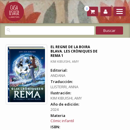
0
EL REGNE DE LA BOIRA
BLAVA. LES CRÒNIQUES DE
REMA 1
KIM KIBUISHI, AMY
Editorial:
ANDANA
Traducción:
LLISTERRI, ANNA
Ilustración:
KIM KIBUISHI, AMY
Año de edición:
2024
Materia
Cómic infantil
ISBN: