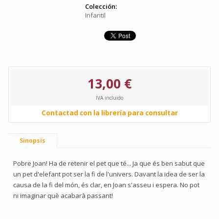
Colección:
Infantil
13,00 €
IVA incluido
Contactad con la librería para consultar
Sinopsis
Pobre Joan! Ha de retenir el pet que té... Ja que és ben sabut que
un pet d'elefant pot ser la fi de l'univers. Davant la idea de ser la
causa de la fi del món, és clar, en Joan s'asseu i espera. No pot
ni imaginar què acabarà passant!