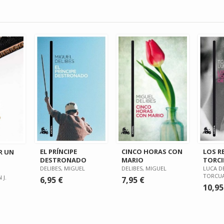
EL PRÍNCIPE
CINCO HORAS CON
LOS R
R UN
DESTRONADO
MARIO
TORCI
DELIBES, MIGUEL
DELIBES, MIGUEL
LUCA D
TORCU
 J.
6,95 €
7,95 €
10,95