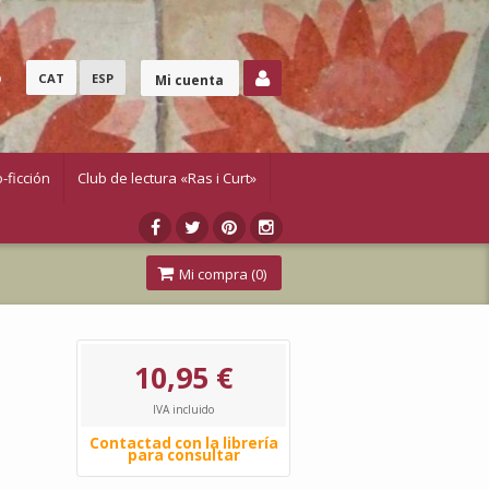
o
CAT
ESP
Mi cuenta
-ficción
Club de lectura «Ras i Curt»
Mi compra (
0
)
10,95 €
IVA incluido
Contactad con la librería
para consultar