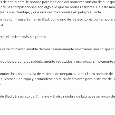
s de estudiante, le aborda para hablarle del aparente suicidio de su esp
re, las complicaciones son algo a lo que no podrá resistirse. De este m
rafía y el chantaje, y que una vez más pondrá en peligro su vida.
antes confirma a Benjamin Black como uno de los escritores contemporán
ra.
te, el estilista más elegante.»
que cada momento amable detona calmadamente mostrando una chispa cri
todos los personajes soberbiamente retratados y una prosa simplement
compre la nueva novela de misterio de Benjamin Black, El otro nombre de 
 Sírvase una copa y acomódese en su sillón favorito para disfrutar de u
»
 Black, El secreto de Christine y El otro nombre de Laura, es su prosa desc