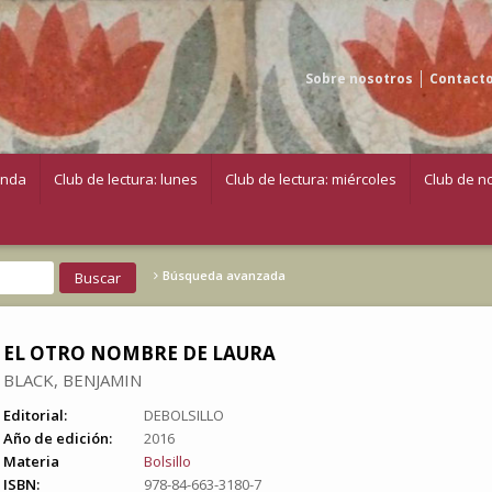
Sobre nosotros
Contact
enda
Club de lectura: lunes
Club de lectura: miércoles
Club de no
Búsqueda avanzada
EL OTRO NOMBRE DE LAURA
BLACK, BENJAMIN
Editorial:
DEBOLSILLO
Año de edición:
2016
Materia
Bolsillo
ISBN:
978-84-663-3180-7