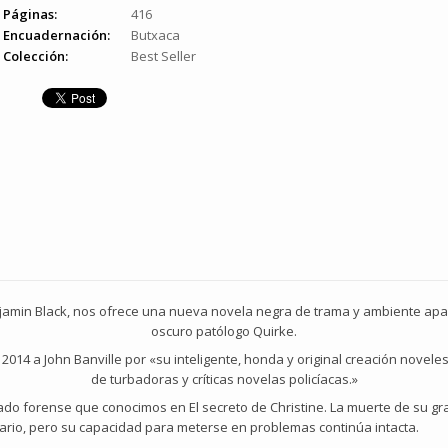
Páginas:
416
Encuadernación:
Butxaca
Colección:
Best Seller
njamin Black, nos ofrece una nueva novela negra de trama y ambiente apa
oscuro patólogo Quirke.
 2014 a John Banville por «su inteligente, honda y original creación noveles
de turbadoras y críticas novelas policíacas.»
ado forense que conocimos en El secreto de Christine. La muerte de su gra
tario, pero su capacidad para meterse en problemas continúa intacta.