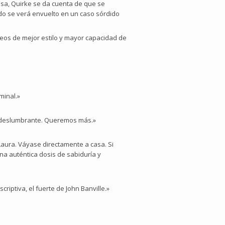
osa, Quirke se da cuenta de que se
odo se verá envuelto en un caso sórdido
eos de mejor estilo y mayor capacidad de
minal.»
e deslumbrante. Queremos más.»
Laura. Váyase directamente a casa. Si
na auténtica dosis de sabiduría y
riptiva, el fuerte de John Banville.»