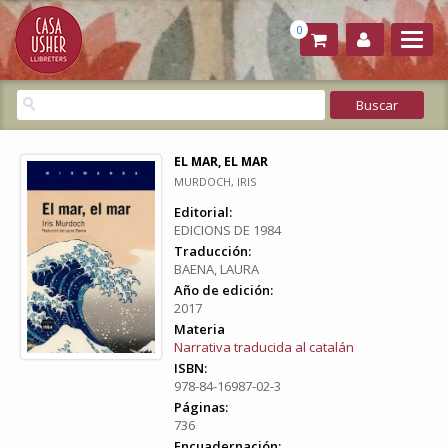
0
EL MAR, EL MAR
MURDOCH, IRIS
Editorial:
EDICIONS DE 1984
Traducción:
BAENA, LAURA
Año de edición:
2017
Materia
Narrativa traducida al catalán
ISBN:
978-84-16987-02-3
Páginas:
736
Encuadernación: