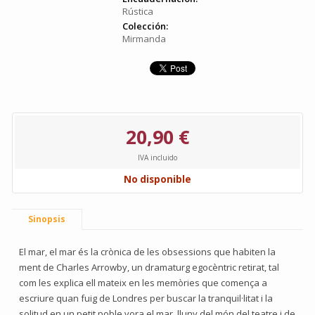
Rústica
Colección:
Mirmanda
20,90 €
IVA incluido
No disponible
Sinopsis
El mar, el mar és la crònica de les obsessions que habiten la
ment de Charles Arrowby, un dramaturg egocèntric retirat, tal
com les explica ell mateix en les memòries que comença a
escriure quan fuig de Londres per buscar la tranquil·litat i la
solitud en un petit poble vora el mar, lluny del món del teatre i de