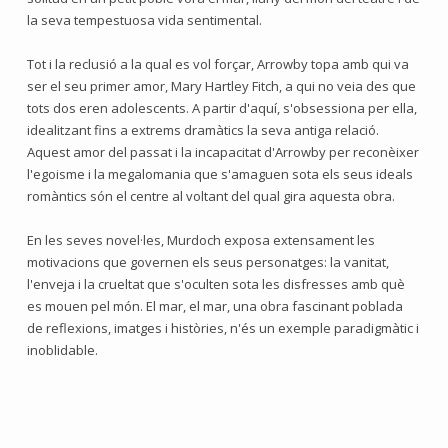
la seva tempestuosa vida sentimental.
Tot i la reclusió a la qual es vol forçar, Arrowby topa amb qui va
ser el seu primer amor, Mary Hartley Fitch, a qui no veia des que
tots dos eren adolescents. A partir d'aquí, s'obsessiona per ella,
idealitzant fins a extrems dramàtics la seva antiga relació.
Aquest amor del passat i la incapacitat d'Arrowby per reconèixer
l'egoisme i la megalomania que s'amaguen sota els seus ideals
romàntics són el centre al voltant del qual gira aquesta obra.
En les seves novel·les, Murdoch exposa extensament les
motivacions que governen els seus personatges: la vanitat,
l'enveja i la crueltat que s'oculten sota les disfresses amb què
es mouen pel món. El mar, el mar, una obra fascinant poblada
de reflexions, imatges i històries, n'és un exemple paradigmàtic i
inoblidable.