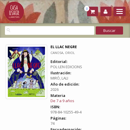
0
EL LLAC NEGRE
CANOSA, ORIOL
Editorial:
POL·LEN EDICIONS
Ilustración:
MIRÓ, LALI
Año de edición:
2026
Materia
De 7 a 9 años
ISBN:
978-84-10255-49-4
Páginas:
74
Encuadernación: