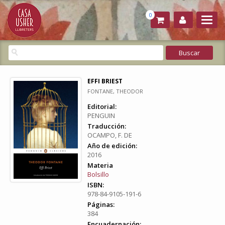
0
EFFI BRIEST
FONTANE, THEODOR
Editorial:
PENGUIN
Traducción:
OCAMPO, F. DE
Año de edición:
2016
Materia
Bolsillo
ISBN:
978-84-9105-191-6
Páginas:
384
Encuadernación: