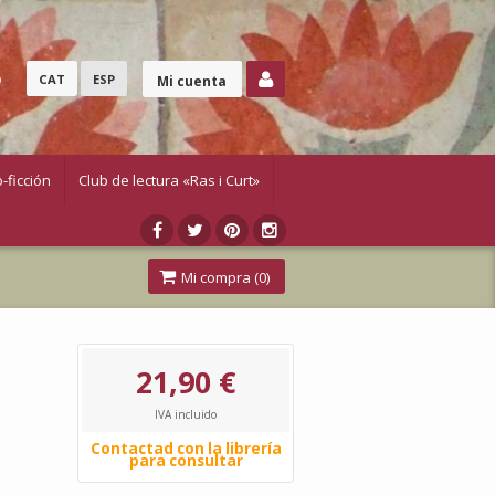
o
CAT
ESP
Mi cuenta
-ficción
Club de lectura «Ras i Curt»
Mi compra (
0
)
21,90 €
IVA incluido
Contactad con la librería
para consultar