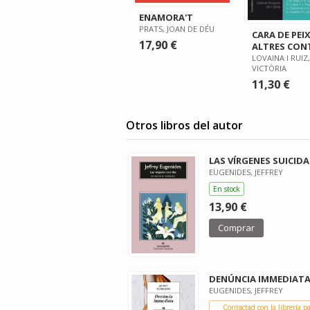
ENAMORA'T
PRATS, JOAN DE DÉU
CARA DE PEIX
17,90 €
ALTRES CON
LOVAINA I RUIZ,
VICTÒRIA
11,30 €
Otros libros del autor
LAS VÍRGENES SUICIDA
EUGENIDES, JEFFREY
En stock
13,90 €
Comprar
DENÚNCIA IMMEDIAT
EUGENIDES, JEFFREY
Contactad con la librería p