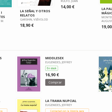
RULFO, JUAN
14,00 €
LA PA
LA SEÑAL Y OTROS
 I
MÁGI
RELATOS
TES
MONTE
GARSHIN, VSÉVOLOD
 M.
AUGUS
18,90 €
19,00
S
MIDDLESEX
EUGENIDES, JEFFREY
En stock
16,90 €
Comprar
A
LA TRAMA NUPCIAL
EUGENIDES, JEFFREY
ara
Contactad con la librería para