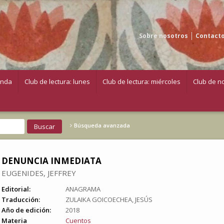
Sobre nosotros
Contact
enda
Club de lectura: lunes
Club de lectura: miércoles
Club de no
Búsqueda avanzada
DENUNCIA INMEDIATA
EUGENIDES, JEFFREY
Editorial:
ANAGRAMA
Traducción:
ZULAIKA GOICOECHEA, JESÚS
Año de edición:
2018
Materia
Cuentos