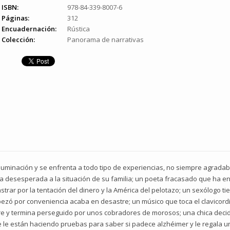
ISBN:
978-84-339-8007-6
Páginas:
312
Encuadernación:
Rústica
Colección:
Panorama de narrativas
luminación y se enfrenta a todo tipo de experiencias, no siempre agradab
 desesperada a la situación de su familia; un poeta fracasado que ha enc
rar por la tentación del dinero y la América del pelotazo; un sexólogo t
zó por conveniencia acaba en desastre; un músico que toca el clavicordio
dre y termina perseguido por unos cobradores de morosos; una chica de
ue le están haciendo pruebas para saber si padece alzhéimer y le regala