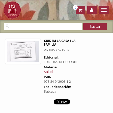
0
CUIDEM LA CASA I LA
FAMILIA
DIVERSOS AUTORS
Editorial:
EDICIONS DEL CORDILL
Materia
Salud
ISBN:
978-84-942903-1-2
Encuadernación:
Butxaca