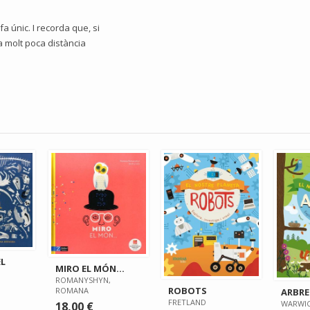
fa únic. I recorda que, si
a molt poca distància
EL
MIRO EL MÓN...
ROMANYSHYN,
ROBOTS
ROMANA
ARBRE
FRETLAND
WARWIC
18,00 €