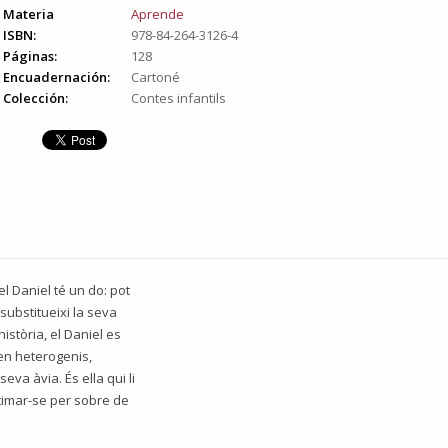
Materia
Aprende
ISBN:
978-84-264-3126-4
Páginas:
128
Encuadernación:
Cartoné
Colección:
Contes infantils
l Daniel té un do: pot
substitueixi la seva
istòria, el Daniel es
en heterogenis,
eva àvia. És ella qui li
stimar-se per sobre de