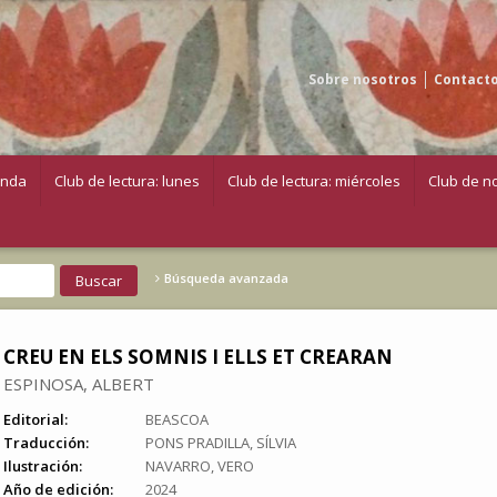
Sobre nosotros
Contact
enda
Club de lectura: lunes
Club de lectura: miércoles
Club de no
Búsqueda avanzada
CREU EN ELS SOMNIS I ELLS ET CREARAN
ESPINOSA, ALBERT
Editorial:
BEASCOA
Traducción:
PONS PRADILLA, SÍLVIA
Ilustración:
NAVARRO, VERO
Año de edición:
2024