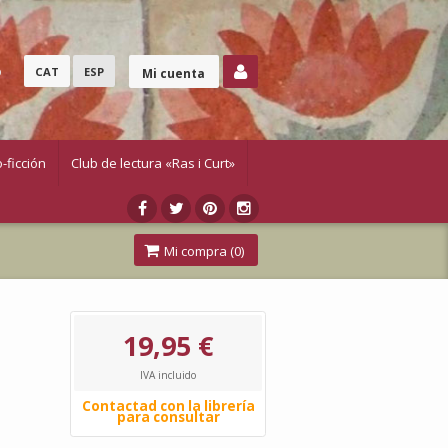
o
CAT
ESP
Mi cuenta
-ficción
Club de lectura «Ras i Curt»
Mi compra (
0
)
19,95 €
IVA incluido
Contactad con la librería
para consultar