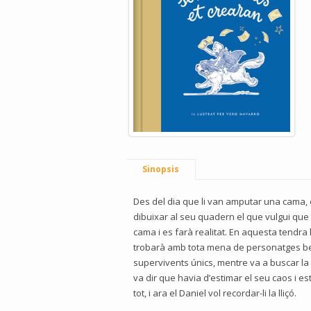
Sinopsis
Des del dia que li van amputar una cama, e
dibuixar al seu quadern el que vulgui que 
cama i es farà realitat. En aquesta tendra h
trobarà amb tota mena de personatges b
supervivents únics, mentre va a buscar la s
va dir que havia d’estimar el seu caos i e
tot, i ara el Daniel vol recordar-li la lliçó.