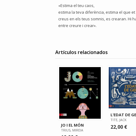
«Estima el teu caos,
estima la teva diferència, estima el que et 
creus en els teus somnis, es crearan. Hi h
entre creure i crear».
Artículos relacionados
L'EDAT DE G
TITE, JACK
JO I EL MÓN
22,00 €
TRIUS, MIREIA