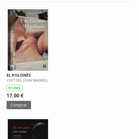
EL POLONÈS
COETZEE, JOHN MAXWELL
En stock
17,00 €
Comprar