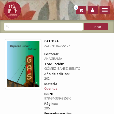
0
CATEDRAL
CARVER, RAYMOND
Editorial:
ANAGRAMA
Traducción:
GÓMEZ IBÁÑEZ, BENITO
Año de edición:
2024
Materia
Cuentos
ISBN:
978-84-339-2853-5
Páginas:
296
Encuadernación: