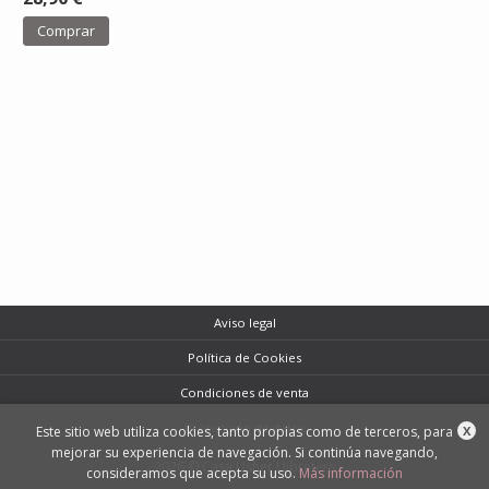
Comprar
Aviso legal
Política de Cookies
Condiciones de venta
Protección de datos
Este sitio web utiliza cookies, tanto propias como de terceros, para
X
mejorar su experiencia de navegación. Si continúa navegando,
2026 © Casa Usher Llibreters
consideramos que acepta su uso.
Más información