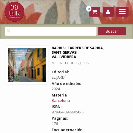
0
BARRIS I CARRERS DE SARRIÀ,
SANT GERVASI I
VALLVIDRERA
MESTRE I GODES, JESUS
Editorial:
EL JARDÍ
Año de edición:
2024
Materia
Barcelona
ISBN:
978-84-09-66050-6
Páginas:
176
Encuadernación: