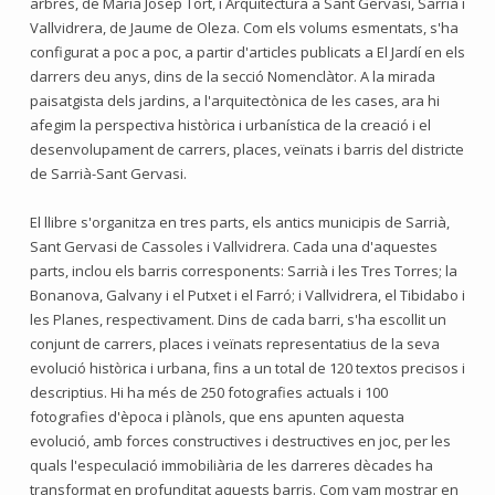
arbres, de Maria Josep Tort, i Arquitectura a Sant Gervasi, Sarrià i
Vallvidrera, de Jaume de Oleza. Com els volums esmentats, s'ha
configurat a poc a poc, a partir d'articles publicats a El Jardí en els
darrers deu anys, dins de la secció Nomenclàtor. A la mirada
paisatgista dels jardins, a l'arquitectònica de les cases, ara hi
afegim la perspectiva històrica i urbanística de la creació i el
desenvolupament de carrers, places, veïnats i barris del districte
de Sarrià-Sant Gervasi.
El llibre s'organitza en tres parts, els antics municipis de Sarrià,
Sant Gervasi de Cassoles i Vallvidrera. Cada una d'aquestes
parts, inclou els barris corresponents: Sarrià i les Tres Torres; la
Bonanova, Galvany i el Putxet i el Farró; i Vallvidrera, el Tibidabo i
les Planes, respectivament. Dins de cada barri, s'ha escollit un
conjunt de carrers, places i veïnats representatius de la seva
evolució històrica i urbana, fins a un total de 120 textos precisos i
descriptius. Hi ha més de 250 fotografies actuals i 100
fotografies d'època i plànols, que ens apunten aquesta
evolució, amb forces constructives i destructives en joc, per les
quals l'especulació immobiliària de les darreres dècades ha
transformat en profunditat aquests barris. Com vam mostrar en