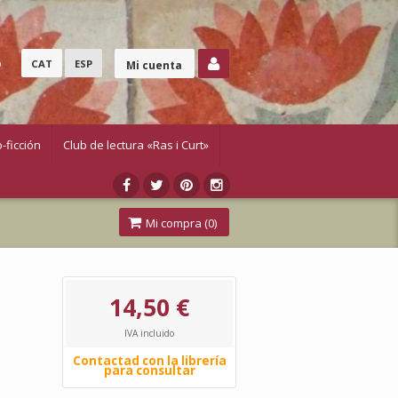
o
CAT
ESP
Mi cuenta
-ficción
Club de lectura «Ras i Curt»
Mi compra (
0
)
14,50 €
IVA incluido
Contactad con la librería
para consultar