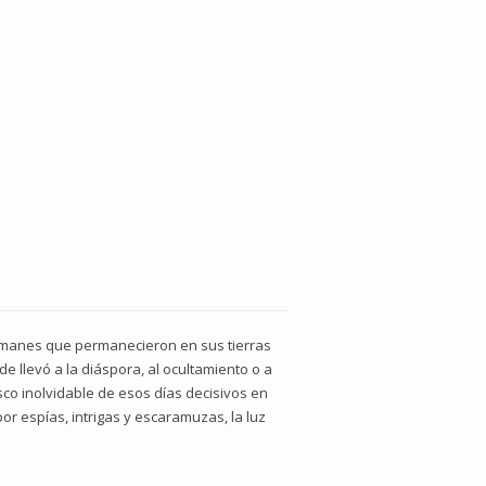
ulmanes que permanecieron en sus tierras
e llevó a la diáspora, al ocultamiento o a
esco inolvidable de esos días decisivos en
por espías, intrigas y escaramuzas, la luz