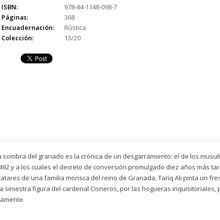
ISBN:
978-84-1148-098-7
Páginas:
368
Encuadernación:
Rústica
Colección:
13/20
a sombra del granado es la crónica de un desgarramiento: el de los mus
492 y a los cuales el decreto de conversión promulgado diez años más tard
vatares de una familia morisca del reino de Granada, Tariq Ali pinta un fr
 siniestra figura del cardenal Cisneros, por las hogueras inquisitoriales, 
ntamente.