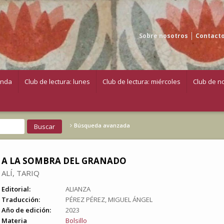
Sobre nosotros
Contact
enda
Club de lectura: lunes
Club de lectura: miércoles
Club de no
Búsqueda avanzada
A LA SOMBRA DEL GRANADO
ALÍ, TARIQ
Editorial:
ALIANZA
Traducción:
PÉREZ PÉREZ, MIGUEL ÁNGEL
Año de edición:
2023
Materia
Bolsillo