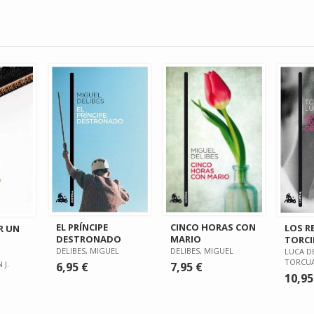
EL PRÍNCIPE
CINCO HORAS CON
LOS R
R UN
DESTRONADO
MARIO
TORCI
DELIBES, MIGUEL
DELIBES, MIGUEL
LUCA D
TORCU
 J.
6,95 €
7,95 €
10,95