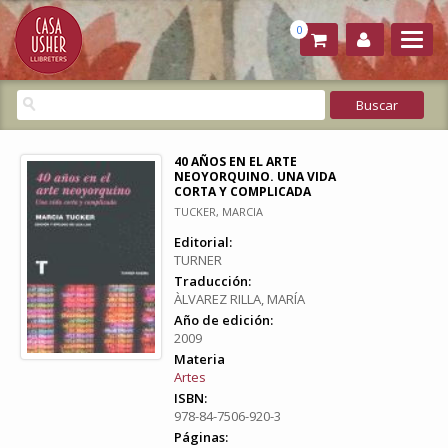
0
40 AÑOS EN EL ARTE
NEOYORQUINO. UNA VIDA
CORTA Y COMPLICADA
TUCKER, MARCIA
Editorial:
TURNER
Traducción:
ÀLVAREZ RILLA, MARÍA
Año de edición:
2009
Materia
Artes
ISBN:
978-84-7506-920-3
Páginas: