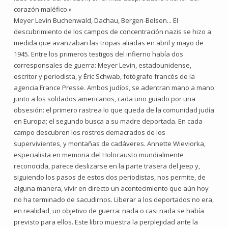
corazón maléfico.»
Meyer Levin Buchenwald, Dachau, Bergen-Belsen... El
descubrimiento de los campos de concentración nazis se hizo a
medida que avanzaban las tropas aliadas en abril y mayo de
1945. Entre los primeros testigos del infierno había dos
corresponsales de guerra: Meyer Levin, estadounidense,
escritor y periodista, y Éric Schwab, fotógrafo francés de la
agencia France Presse. Ambos judíos, se adentran mano a mano
junto a los soldados americanos, cada uno guiado por una
obsesión: el primero rastrea lo que queda de la comunidad judía
en Europa; el segundo busca a su madre deportada. En cada
campo descubren los rostros demacrados de los
supervivientes, y montañas de cadáveres. Annette Wieviorka,
especialista en memoria del Holocausto mundialmente
reconocida, parece deslizarse en la parte trasera del jeep y,
siguiendo los pasos de estos dos periodistas, nos permite, de
alguna manera, vivir en directo un acontecimiento que aún hoy
no ha terminado de sacudirnos. Liberar a los deportados no era,
en realidad, un objetivo de guerra: nada o casi nada se había
previsto para ellos. Este libro muestra la perplejidad ante la