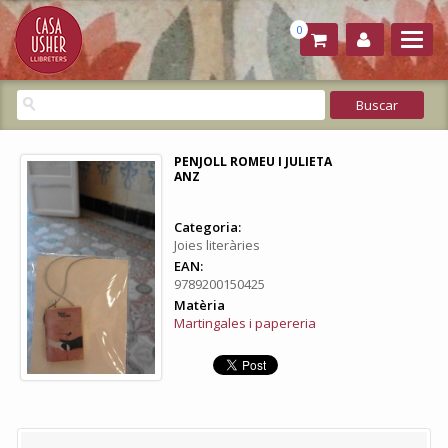
0
PENJOLL ROMEU I JULIETA
ANZ
Categoria:
Joies literàries
EAN:
9789200150425
Matèria
Martingales i papereria