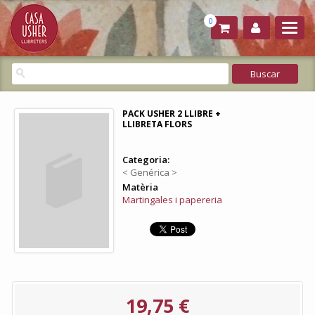
0
PACK USHER 2 LLIBRE +
LLIBRETA FLORS
Categoria:
< Genérica >
Matèria
Martingales i papereria
19,75 €