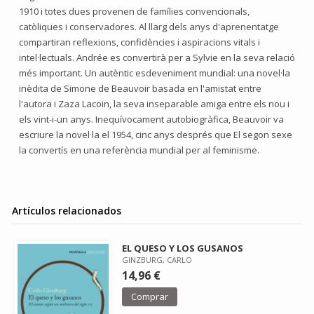
1910 i totes dues provenen de famílies convencionals,
catòliques i conservadores. Al llarg dels anys d'aprenentatge
compartiran reflexions, confidències i aspiracions vitals i
intel·lectuals. Andrée es convertirà per a Sylvie en la seva relació
més important. Un autèntic esdeveniment mundial: una novel·la
inèdita de Simone de Beauvoir basada en l'amistat entre
l'autora i Zaza Lacoin, la seva inseparable amiga entre els nou i
els vint-i-un anys. Inequívocament autobiogràfica, Beauvoir va
escriure la novel·la el 1954, cinc anys després que El segon sexe
la convertís en una referència mundial per al feminisme.
Artículos relacionados
EL QUESO Y LOS GUSANOS
GINZBURG, CARLO
14,96 €
Comprar