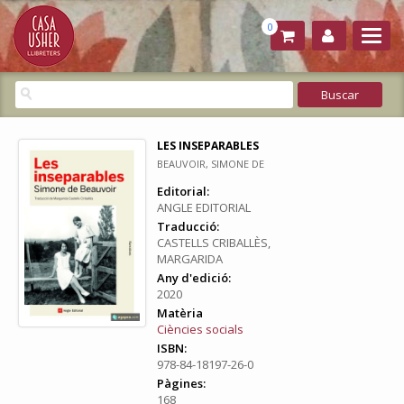
0
LES INSEPARABLES
BEAUVOIR, SIMONE DE
Editorial:
ANGLE EDITORIAL
Traducció:
CASTELLS CRIBALLÈS,
MARGARIDA
Any d'edició:
2020
Matèria
Ciències socials
ISBN:
978-84-18197-26-0
Pàgines:
168