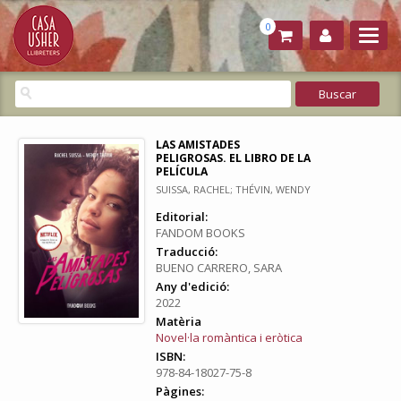
0
LAS AMISTADES
PELIGROSAS. EL LIBRO DE LA
PELÍCULA
SUISSA, RACHEL; THÉVIN, WENDY
Editorial:
FANDOM BOOKS
Traducció:
BUENO CARRERO, SARA
Any d'edició:
2022
Matèria
Novel·la romàntica i eròtica
ISBN:
978-84-18027-75-8
Pàgines: