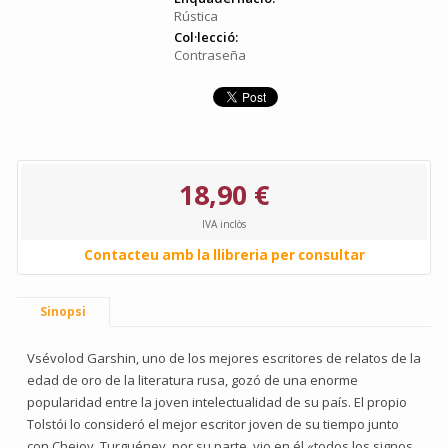
Rústica
Col·lecció:
Contraseña
18,90 €
IVA inclòs
Contacteu amb la llibreria per consultar
Sinopsi
Vsévolod Garshin, uno de los mejores escritores de relatos de la
edad de oro de la literatura rusa, gozó de una enorme
popularidad entre la joven intelectualidad de su país. El propio
Tolstói lo consideró el mejor escritor joven de su tiempo junto
con Chejov. Turguénev, por su parte, vio en él «todos los signos