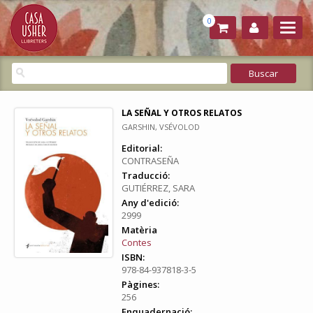
0
LA SEÑAL Y OTROS RELATOS
GARSHIN, VSÉVOLOD
Editorial:
CONTRASEÑA
Traducció:
GUTIÉRREZ, SARA
Any d'edició:
2999
Matèria
Contes
ISBN:
978-84-937818-3-5
Pàgines:
256
Enquadernació: