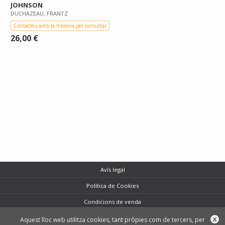
JOHNSON
DUCHAZEAU, FRANTZ
Contacteu amb la llibreria per consultar
26,00 €
Avís legal
Política de Cookies
Condicions de venda
Protecció de dades
Aquest lloc web utilitza cookies, tant pròpies com de tercers, per
X