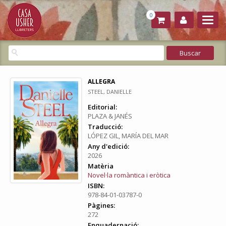
0
ALLEGRA
STEEL, DANIELLE
Editorial:
PLAZA & JANÉS
Traducció:
LÓPEZ GIL, MARÍA DEL MAR
Any d'edició:
2026
Matèria
Novel·la romàntica i eròtica
ISBN:
978-84-01-03787-0
Pàgines:
272
Enquadernació: