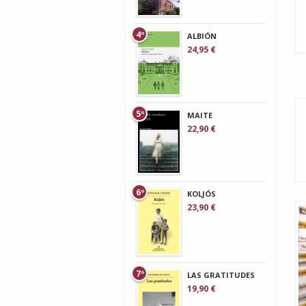
4º
ALBIÓN
24,95 €
5º
MAITE
22,90 €
6º
KOLJÓS
23,90 €
7º
LAS GRATITUDES
19,90 €