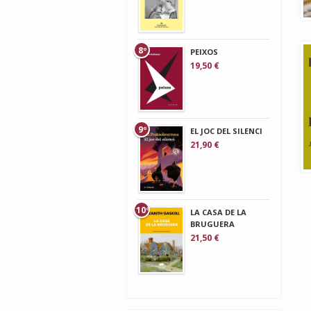
8º
PEIXOS
19,50 €
9º
EL JOC DEL SILENCI
21,90 €
10º
LA CASA DE LA
BRUGUERA
21,50 €