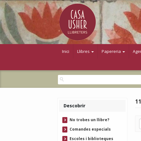
Inici
Llibres
Papereria
Age
11
Descobrir
No trobes un llibre?
Comandes especials
Escoles i biblioteques