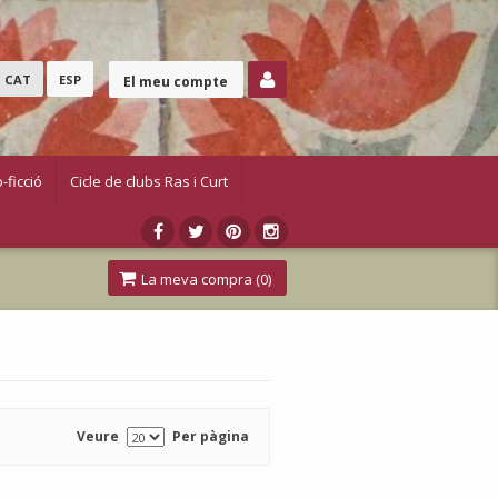
CAT
ESP
El meu compte
-ficció
Cicle de clubs Ras i Curt
La meva compra (
0
)
Veure
Per pàgina