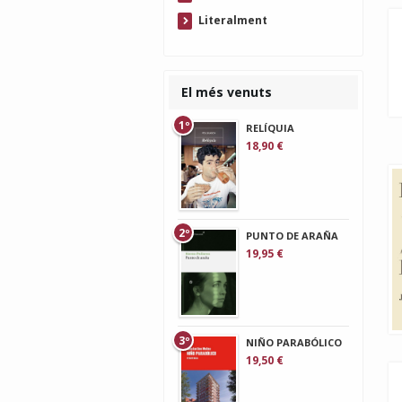
Literalment
El més venuts
1º
RELÍQUIA
18,90 €
2º
PUNTO DE ARAÑA
19,95 €
3º
NIÑO PARABÓLICO
19,50 €