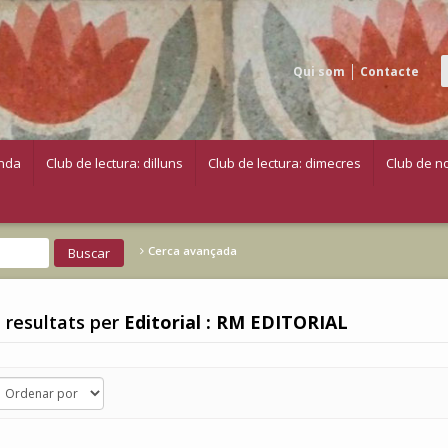
Qui som
Contacte
nda
Club de lectura: dilluns
Club de lectura: dimecres
Club de no
Cerca avançada
 resultats per
Editorial : RM EDITORIAL